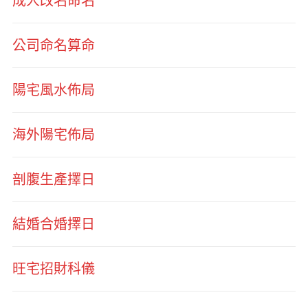
成人改名命名
公司命名算命
陽宅風水佈局
海外陽宅佈局
剖腹生產擇日
結婚合婚擇日
旺宅招財科儀