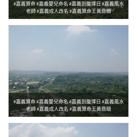
#嘉義算命 #嘉義嬰兒命名 #嘉義剖腹擇日 #嘉義風水
老師 #嘉義成人改名 #嘉義算命王黃鼎頤
#嘉義算命 #嘉義嬰兒命名 #嘉義剖腹擇日 #嘉義風水
老師 #嘉義成人改名 #嘉義算命王黃鼎頤