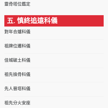
靈骨塔位鑑定
五. 慎終追遠科儀
對年合爐科儀
祖牌位遷科儀
佳城破土科儀
祖先撿骨科儀
先人晉塔科儀
祖先分火安座