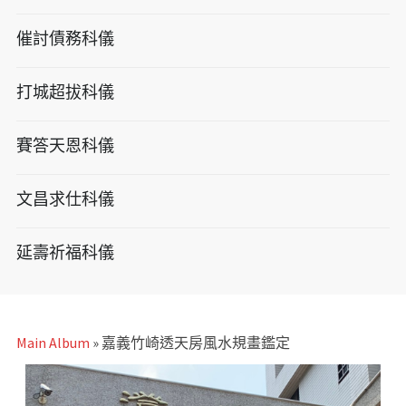
催討債務科儀
打城超拔科儀
賽答天恩科儀
文昌求仕科儀
延壽祈福科儀
Main Album
» 嘉義竹崎透天房風水規畫鑑定