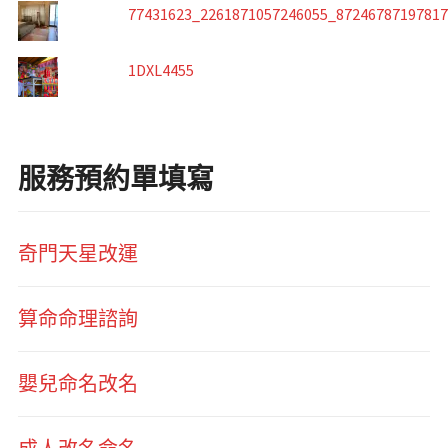
77431623_2261871057246055_8724678719781
1DXL4455
服務預約單填寫
奇門天星改運
算命命理諮詢
嬰兒命名改名