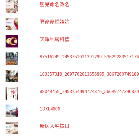
嬰兒命名改名
算命命理諮詢
天羅地網科儀
87516249_2453752021391290_5362928351717
103357318_2697762613656895_306726074918
88044455_2453754494724376_5604974734082
1DXL4606
新居入宅擇日