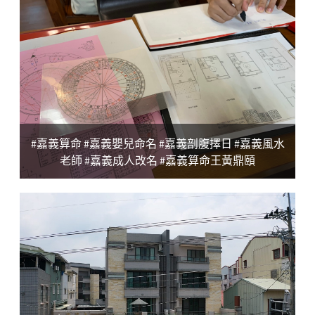
#嘉義算命 #嘉義嬰兒命名 #嘉義剖腹擇日 #嘉義風水
老師 #嘉義成人改名 #嘉義算命王黃鼎頤