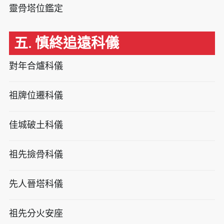
靈骨塔位鑑定
五. 慎終追遠科儀
對年合爐科儀
祖牌位遷科儀
佳城破土科儀
祖先撿骨科儀
先人晉塔科儀
祖先分火安座