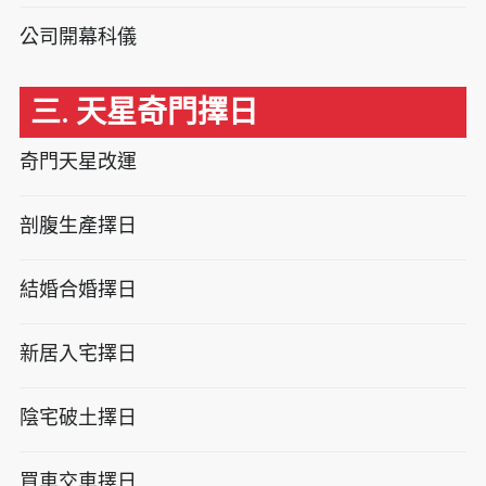
公司開幕科儀
三. 天星奇門擇日
奇門天星改運
剖腹生產擇日
結婚合婚擇日
新居入宅擇日
陰宅破土擇日
買車交車擇日