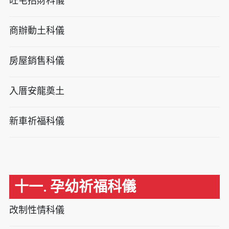
旺宅招財科儀
商辦動土科儀
房屋銷售科儀
入厝安龍奠土
新車祈福科儀
十一. 孕幼祈福科儀
改制性情科儀