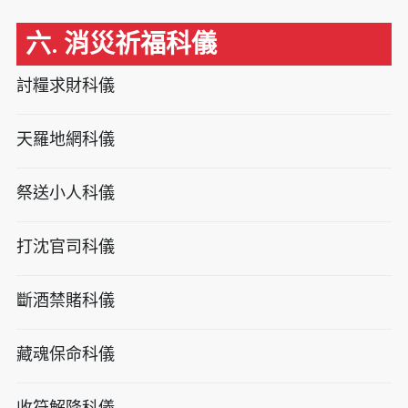
六. 消災祈福科儀
討糧求財科儀
天羅地網科儀
祭送小人科儀
打沈官司科儀
斷酒禁賭科儀
藏魂保命科儀
收符解降科儀