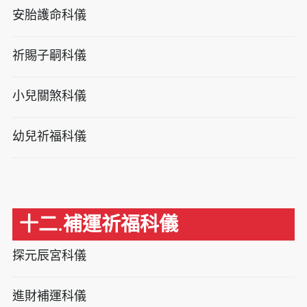
安胎護命科儀
祈賜子嗣科儀
小兒關煞科儀
幼兒祈福科儀
十二.補運祈福科儀
探元辰宮科儀
進財補運科儀