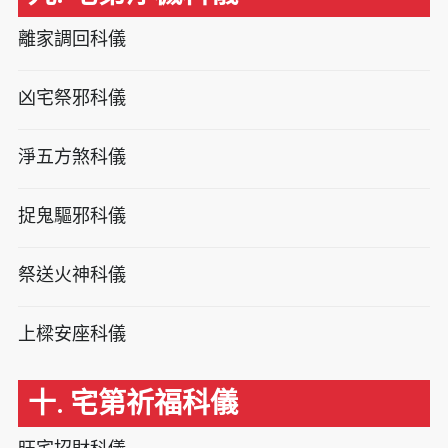
離家調回科儀
凶宅祭邪科儀
淨五方煞科儀
捉鬼驅邪科儀
祭送火神科儀
上樑安座科儀
十. 宅第祈福科儀