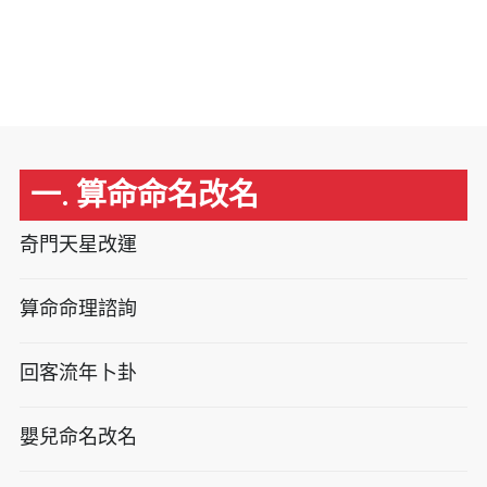
一. 算命命名改名
奇門天星改運
算命命理諮詢
回客流年卜卦
嬰兒命名改名