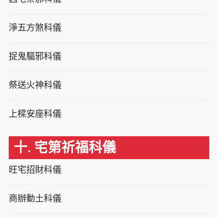
淨五方煞科儀
捉鬼驅邪科儀
祭送火神科儀
上樑安座科儀
十. 宅第祈福科儀
旺宅招財科儀
商辦動土科儀