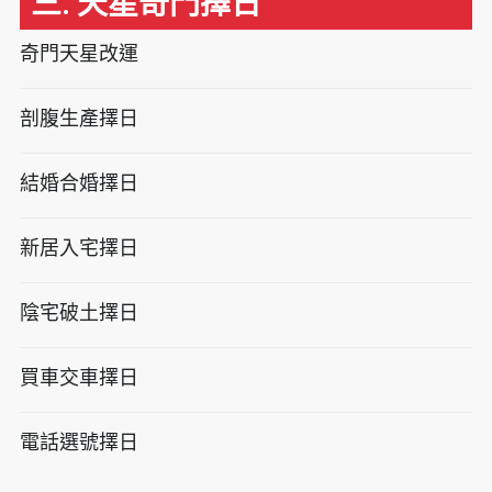
三. 天星奇門擇日
奇門天星改運
剖腹生產擇日
結婚合婚擇日
新居入宅擇日
陰宅破土擇日
買車交車擇日
電話選號擇日