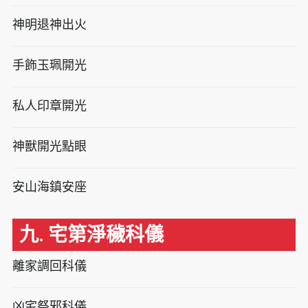
神明退神出火
手飾玉珮開光
私人印章開光
神獸開光點眼
安山海鎮安座
九. 宅第淨穢科儀
離家調回科儀
凶宅祭邪科儀