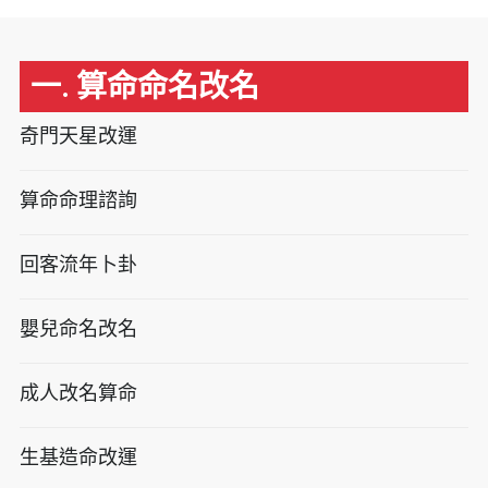
一. 算命命名改名
奇門天星改運
算命命理諮詢
回客流年卜卦
嬰兒命名改名
成人改名算命
生基造命改運