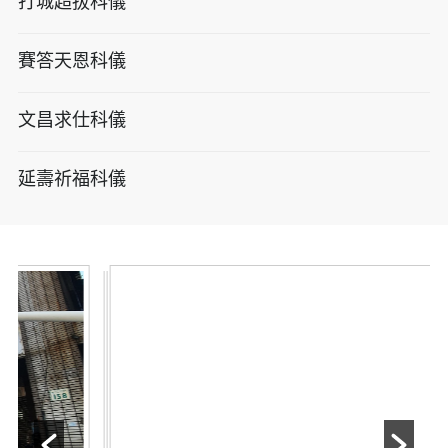
打城超拔科儀
賽答天恩科儀
文昌求仕科儀
延壽祈福科儀