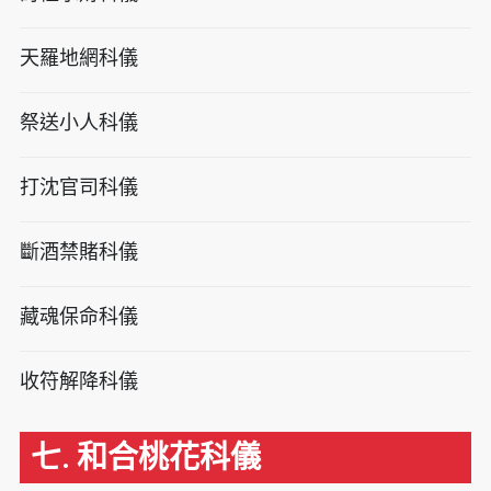
天羅地網科儀
祭送小人科儀
打沈官司科儀
斷酒禁賭科儀
藏魂保命科儀
收符解降科儀
七. 和合桃花科儀