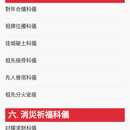
對年合爐科儀
祖牌位遷科儀
佳城破土科儀
祖先撿骨科儀
先人晉塔科儀
祖先分火安座
六. 消災祈福科儀
討糧求財科儀