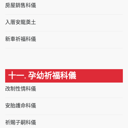
房屋銷售科儀
入厝安龍奠土
新車祈福科儀
十一. 孕幼祈福科儀
改制性情科儀
安胎護命科儀
祈賜子嗣科儀